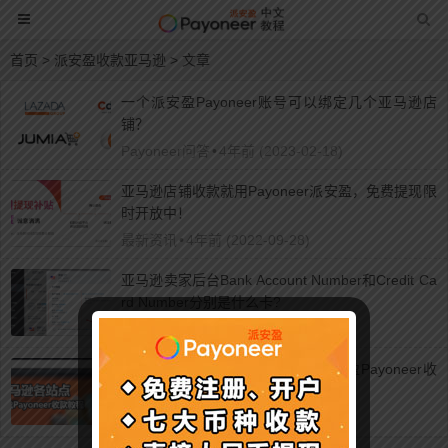
首页
> 派安盈收款亚马逊 > 文章
一个派安盈Payoneer账号可以绑定几个亚马逊店
铺？
Payoneer问答
•
4年前 (2023-02-18)
亚马逊店铺收款就用Payoneer派安盈，免费提现限
时开放中！
最新资讯
•
4年前 (2022-09-28)
亚马逊卖家后台Bank Account Number和Credit Ca
rd Number分别是什么卡?
Payoneer问答
•
8年前 (2018-11-22)
2025年最新亚马逊各站点绑定派安盈Payoneer收
款教程
Payoneer教程
•
8年前 (2018-08-19)