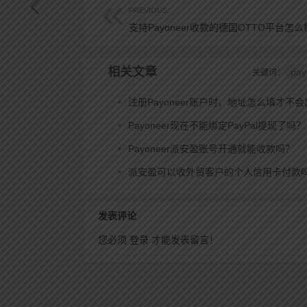
PREVIOUS:
相关文章
pa
关键词：
•
注册Payoneer账户时，地址怎么填才不会出错？（图示
•
Payoneer现在不能绑定PayPal提现了吗？（2025
•
Payoneer派安盈账号开通就能收款吗？
•
派安盈可以收外贸客户的个人信用卡付款
发表评论
您必须
登录
才能发表留言！