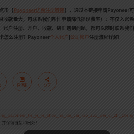
请点击【
Payoneer优惠注册链接
】，通过本链接申请Payoneer
如果收款量大，可联系我们帮忙申请降低提现费率）：不仅入账
损，账户注册、开户、收款、结汇遇到问题，都可以随时联系我
怎么注册？​Payoneer
个人账户
|
公司帐户
注册流程详解!
)
微海报
分享
_ying_payoneer_ke_yi_jie_shou_na_xie_cai_liao_zuo_wei_di_zhi_zheng
，并保留链接和出处！