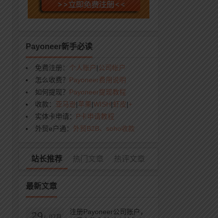
Payoneer新手必读
免费注册：
个人账户
|
公司帐户
怎么收费？
Payoneer费用说明
如何提现？
Payoneer提现教程
收款：
亚马逊
|
苹果
|
WISH
|
虾皮
|
+
实体卡申请：
P卡申请教程
外贸e户通：
外贸B2B、soho收款
站长推荐
热门文章
热评文章
最新文章
大
即
注册Payoneer公司账户，
29
07月
/