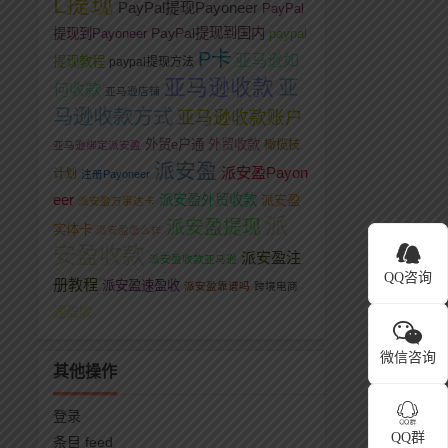
L提现
PayPal提现Payoneer
PayPal
PayPal提现到国内
提现到Payoneer
paypal
P卡
亚马逊如
提现教程
paypal提现方法
亚马逊收款
亚
何收款
亚马逊店铺
马逊收款方式
亚马逊收款账户
外贸e户通
外贸收款
橄榄枝
亚马逊绑定派安盈
派安盈
派安盈Payon
计划
注册Payoneer
eer
派安盈外贸收款
派安盈
派安盈万事达卡
派
派安盈提现
实体卡
派安盈怎么样
安盈收款
派安盈注
派安盈收款亚马逊
QQ咨询
册教程
派安盈速盈收
派安盈靠谱吗
跨境电商
速盈收
微信咨询
其他操作
登录
QQ群
条目 feed