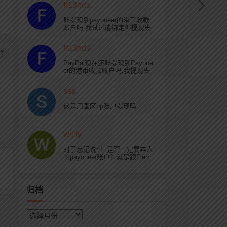
fr13nds
能提现到payoneer的港币收款
账户吗 我试过能绑定但提现失
败
fr13nds
件
PayPal现在还能提现到Payone
er的港币收款账户吗,我提现失
败了 显示银行账户信息无效
sss
这是用国区pp账户提现吗
willly
对了忘记说~！是否一定要本人
的payoneer账户？就是跟Fierr
的网站用户一样的还是可以 不
同的？
归档