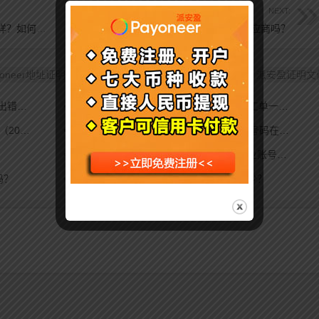
NEXT:
支持Payoneer收款的德国OTTO平台怎么样？如何入驻？
派安盈Payoneer可以直接转账给国内的供应商吗？
yoneer地址证明
派安盈地址证明
派安盈水电收据
派安盈证明文
教程）
•
Payoneer真人客服怎么找？微信+电话+工单一文讲清！
年最新）
•
注册亚马逊收款方式时需要9位汇款途径号码在哪里弄？
•
Payoneer派安盈个人账号可以升级为企业账号吗？
吗？
•
派安盈Payoneer请求付款最低金额是多少？