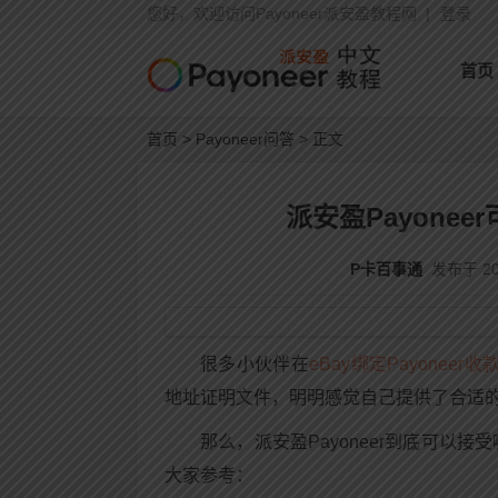
您好，欢迎访问Payoneer派安盈教程网 |
登录
首页
首页
>
Payoneer问答
> 正文
派安盈Payone
P卡百事通
发布于 202
很多小伙伴在
eBay绑定Payoneer收
地址证明文件，明明感觉自己提供了合适
那么，派安盈Payoneer到底可
大家参考：