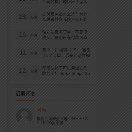
公司名称和地址应该怎么
填？
可
支付服务商怎么选？为什
28
05月
/
免
么越来越多跨境卖家开始
重视Payoneer？
们
独立站很多订单，不是没
16
04月
/
成交，是用户在付款页直
接消失了（BNPL复盘）
客户一句“能刷卡吗”，我丢
11
04月
/
了3个订单，后来我这样解
决了（附完整教程）
印尼站终于可以用派安盈
12
02月
/
收款了！TikTok Shop / Sh
opee / Lazada 统统搞
定！
近期评论
枭枭
提现到派安盈不是3.99% + CN
Y 119.99这个嘛