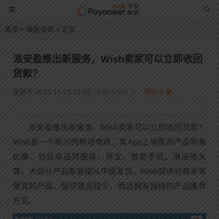
首页
>
最新资讯
> 正文
派安盈推出新服务，Wish卖家可以立即收回
货款？
更新于 2023-11-29 12:02,
阅读 2,916 次
评论 0 条
派安盈推出新服务，Wish卖家可以立即收回货款？
Wish是一个新兴的移动电商，其App上销售的产品物美
价廉，包括非品牌服装、珠宝、智能手机、淋浴喷头
等，大部分产品都直接从中国发货。Wish提供价格非常
便宜的产品。但仿冒品较少，而且拥有独特的产品推荐
方式。