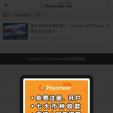
首页
> Stripe风控 > 文章
独立站收款别再踩雷了！Payoneer联手Stripe，这
套新方案太稳了！
最新资讯
•
9个月前 (11-12)
Copyright © Payoneer派安盈教程网